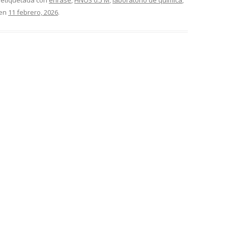
 etiquetada con
enrase
,
HNO3 0.5 M
,
laboratorio de química
,
en
11 febrero, 2026
.