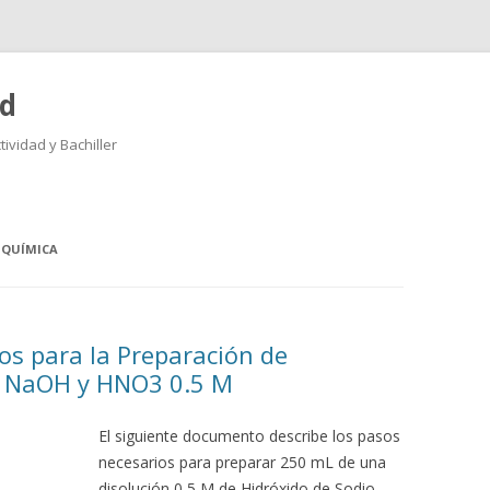
ad
ividad y Bachiller
Saltar
al
contenido
 QUÍMICA
os para la Preparación de
e NaOH y HNO3 0.5 M
El siguiente documento describe los pasos
necesarios para preparar 250 mL de una
disolución 0,5 M de Hidróxido de Sodio