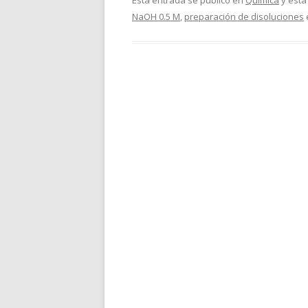
Esta entrada se publicó en
Química
y está
NaOH 0.5 M
,
preparación de disoluciones