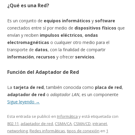
¿Qué es una Red?
Es un conjunto de
equipos informáticos
y
software
conectados entre sí por medio de
dispositivos físicos
que
envían y reciben
impulsos eléctricos
,
ondas
electromagnéticas
o cualquier otro medio para el
transporte de
datos
, con la finalidad de compartir
información
,
recursos
y ofrecer
servicios
.
Función del Adaptador de Red
La
tarjeta de red
, también conocida como
placa de red
,
adaptador de red
o
adaptador LAN
, es un componente
Sigue leyendo
→
Esta entrada se publicó en
Informática
y está etiquetada con
802.11
,
adaptador de red
,
CSMA/CA
,
CSMA/CD
,
intranet
,
networking
,
Redes informáticas
,
tipos de conexión
en
1