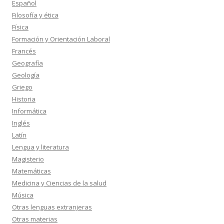
Español
Filosofía y ética
Física
Formación y Orientación Laboral
Francés
Geografía
Geología
Griego
Historia
Informática
Inglés
Latín
Lengua y literatura
Magisterio
Matemáticas
Medicina y Ciencias de la salud
Música
Otras lenguas extranjeras
Otras materias