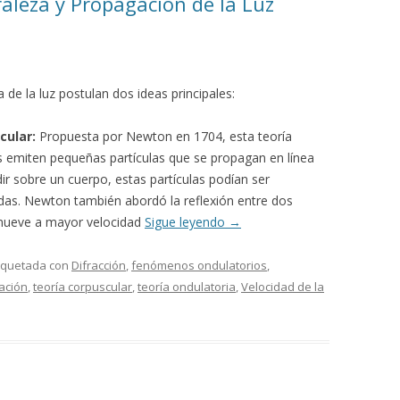
leza y Propagación de la Luz
 de la luz postulan dos ideas principales:
cular:
Propuesta por Newton en 1704, esta teoría
s emiten pequeñas partículas que se propagan en línea
idir sobre un cuerpo, estas partículas podían ser
idas. Newton también abordó la reflexión entre dos
 mueve a mayor velocidad
Sigue leyendo
→
tiquetada con
Difracción
,
fenómenos ondulatorios
,
ación
,
teoría corpuscular
,
teoría ondulatoria
,
Velocidad de la