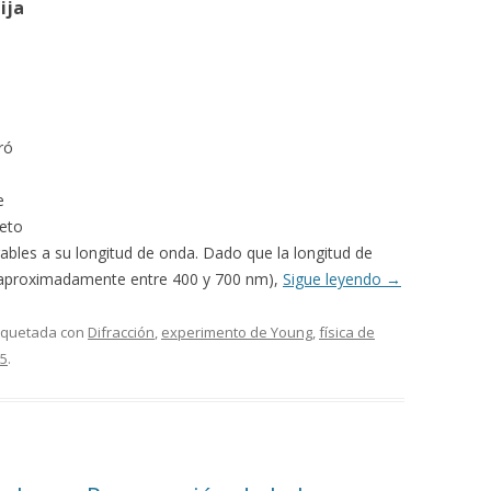
ija
ró
e
jeto
bles a su longitud de onda. Dado que la longitud de
 (aproximadamente entre 400 y 700 nm),
Sigue leyendo
→
tiquetada con
Difracción
,
experimento de Young
,
física de
25
.