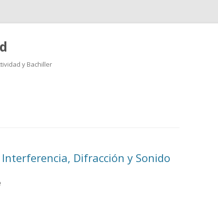
ad
ividad y Bachiller
Saltar
al
contenido
nterferencia, Difracción y Sonido
e