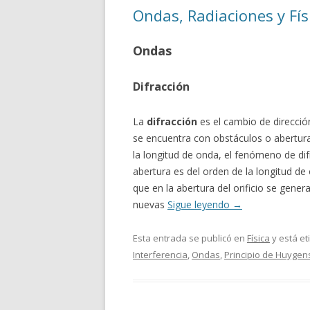
Ondas, Radiaciones y Fís
Ondas
Difracción
La
difracción
es el cambio de direcci
se encuentra con obstáculos o abertura
la longitud de onda, el fenómeno de difr
abertura es del orden de la longitud de 
que en la abertura del orificio se gene
nuevas
Sigue leyendo
→
Esta entrada se publicó en
Física
y está e
Interferencia
,
Ondas
,
Principio de Huygen