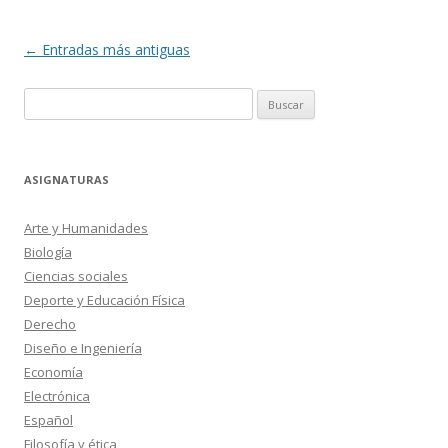
Navegación
←
Entradas más antiguas
de
Buscar:
entradas
ASIGNATURAS
Arte y Humanidades
Biología
Ciencias sociales
Deporte y Educación Física
Derecho
Diseño e Ingeniería
Economía
Electrónica
Español
Filosofía y ética