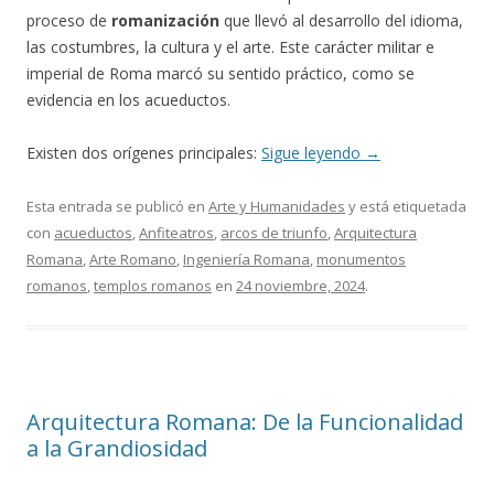
proceso de
romanización
que llevó al desarrollo del idioma,
las costumbres, la cultura y el arte. Este carácter militar e
imperial de Roma marcó su sentido práctico, como se
evidencia en los acueductos.
Existen dos orígenes principales:
Sigue leyendo
→
Esta entrada se publicó en
Arte y Humanidades
y está etiquetada
con
acueductos
,
Anfiteatros
,
arcos de triunfo
,
Arquitectura
Romana
,
Arte Romano
,
Ingeniería Romana
,
monumentos
romanos
,
templos romanos
en
24 noviembre, 2024
.
Arquitectura Romana: De la Funcionalidad
a la Grandiosidad