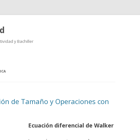
ad
ividad y Bachiller
Saltar
al
contenido
ICA
ón de Tamaño y Operaciones con
Ecuación diferencial de Walker