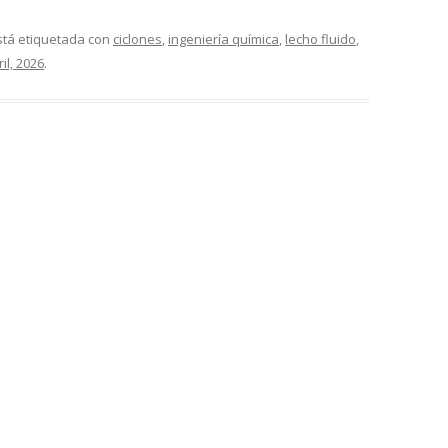
stá etiquetada con
ciclones
,
ingeniería química
,
lecho fluido
,
il, 2026
.