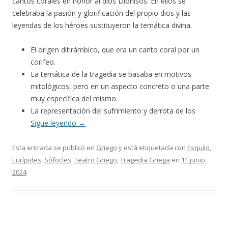
cantos corales en honor al dios Dionisos. En ellos se
celebraba la pasión y glorificación del propio dios y las
leyendas de los héroes sustituyeron la temática divina.
El origen ditirámbico, que era un canto coral por un
corifeo.
La temática de la tragedia se basaba en motivos
mitológicos, pero en un aspecto concreto o una parte
muy específica del mismo.
La representación del sufrimiento y derrota de los
Sigue leyendo
→
Esta entrada se publicó en
Griego
y está etiquetada con
Esquilo
,
Eurípides
,
Sófocles
,
Teatro Griego
,
Tragedia Griega
en
11 junio,
2024
.