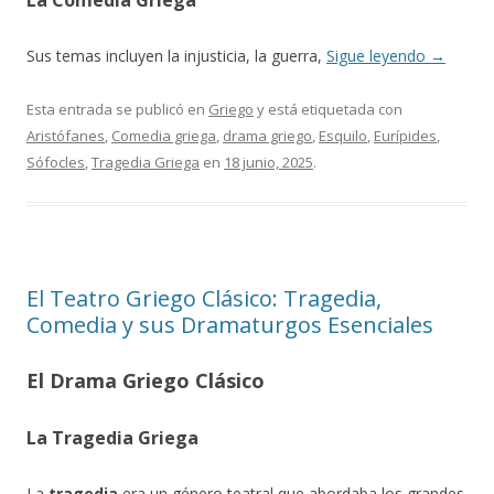
La Comedia Griega
Sus temas incluyen la injusticia, la guerra,
Sigue leyendo
→
Esta entrada se publicó en
Griego
y está etiquetada con
Aristófanes
,
Comedia griega
,
drama griego
,
Esquilo
,
Eurípides
,
Sófocles
,
Tragedia Griega
en
18 junio, 2025
.
El Teatro Griego Clásico: Tragedia,
Comedia y sus Dramaturgos Esenciales
El Drama Griego Clásico
La Tragedia Griega
La
tragedia
era un género teatral que abordaba los grandes