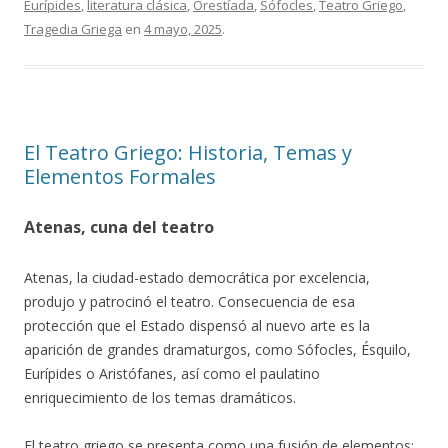
Eurípides
,
literatura clásica
,
Orestíada
,
Sófocles
,
Teatro Griego
,
Tragedia Griega
en
4 mayo, 2025
.
El Teatro Griego: Historia, Temas y
Elementos Formales
Atenas, cuna del teatro
Atenas, la ciudad-estado democrática por excelencia,
produjo y patrocinó el teatro. Consecuencia de esa
protección que el Estado dispensó al nuevo arte es la
aparición de grandes dramaturgos, como Sófocles, Ésquilo,
Eurípides o Aristófanes, así como el paulatino
enriquecimiento de los temas dramáticos.
El teatro griego se presenta como una fusión de elementos: