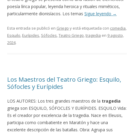
poesía lírica popular, leyenda heroica y rituales miméticos,
particularmente dionisíacos. Los temas
Sigue leyendo
→
Esta entrada se publicó en
Griego
y está etiquetada con
comedia
,
Esquilo
,
Eurípides
,
Sófocles
,
Teatro Griego
,
tragedia
en
9 agosto,
2024
.
Los Maestros del Teatro Griego: Esquilo,
Sófocles y Eurípides
LOS AUTORES: Los tres grandes maestros de la
tragedia
griega son ESQUILO, SÓFOCLES Y EURÍPIDES. ESQUILO Vida:
Es el creador por excelencia de la tragedia. Nace en Eleusis,
participa como combatiente en Maratón y hace una
excelente descripción de las batallas. Obra: Agrupa sus