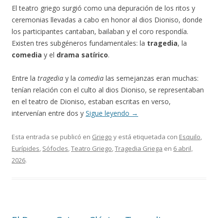
El teatro griego surgió como una depuración de los ritos y
ceremonias llevadas a cabo en honor al dios Dioniso, donde
los participantes cantaban, bailaban y el coro respondía.
Existen tres subgéneros fundamentales: la
tragedia
, la
comedia
y el
drama satírico
.
Entre la
tragedia
y la
comedia
las semejanzas eran muchas:
tenían relación con el culto al dios Dioniso, se representaban
en el teatro de Dioniso, estaban escritas en verso,
intervenían entre dos y
Sigue leyendo
→
Esta entrada se publicó en
Griego
y está etiquetada con
Esquilo
,
Eurípides
,
Sófocles
,
Teatro Griego
,
Tragedia Griega
en
6 abril,
2026
.