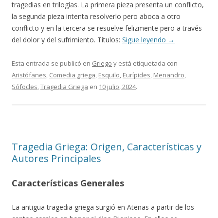
tragedias en trilogías. La primera pieza presenta un conflicto,
la segunda pieza intenta resolverlo pero aboca a otro
conflicto y en la tercera se resuelve felizmente pero a través
del dolor y del sufrimiento. Títulos:
Sigue leyendo
→
Esta entrada se publicó en
Griego
y está etiquetada con
Aristófanes
,
Comedia griega
,
Esquilo
,
Eurípides
,
Menandro
,
Sófocles
,
Tragedia Griega
en
10 julio, 2024
.
Tragedia Griega: Origen, Características y
Autores Principales
Características Generales
La antigua tragedia griega surgió en Atenas a partir de los