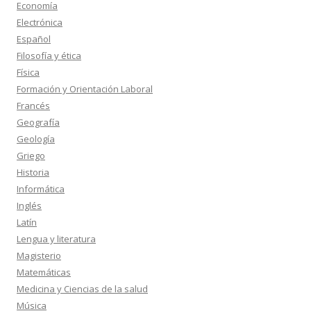
Economía
Electrónica
Español
Filosofía y ética
Física
Formación y Orientación Laboral
Francés
Geografía
Geología
Griego
Historia
Informática
Inglés
Latín
Lengua y literatura
Magisterio
Matemáticas
Medicina y Ciencias de la salud
Música