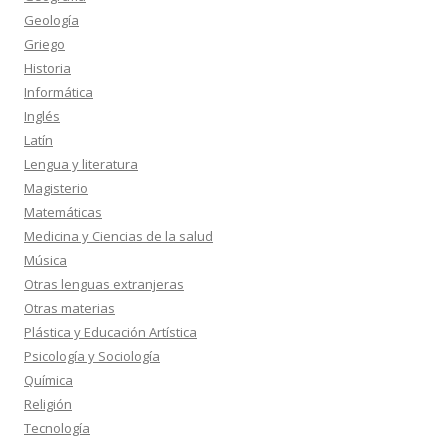
Geología
Griego
Historia
Informática
Inglés
Latín
Lengua y literatura
Magisterio
Matemáticas
Medicina y Ciencias de la salud
Música
Otras lenguas extranjeras
Otras materias
Plástica y Educación Artística
Psicología y Sociología
Química
Religión
Tecnología