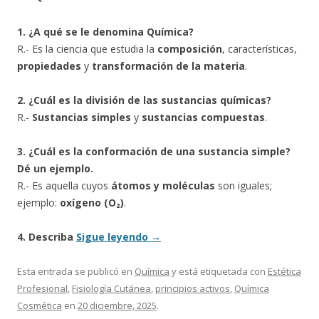
1. ¿A qué se le denomina Química?
R.- Es la ciencia que estudia la
composición
, características,
propiedades
y
transformación de la materia
.
2. ¿Cuál es la división de las sustancias químicas?
R.-
Sustancias simples
y
sustancias compuestas
.
3. ¿Cuál es la conformación de una sustancia simple?
Dé un ejemplo.
R.- Es aquella cuyos
átomos y moléculas
son iguales;
ejemplo:
oxígeno (O₂)
.
4. Describa
Sigue leyendo
→
Esta entrada se publicó en
Química
y está etiquetada con
Estética
Profesional
,
Fisiología Cutánea
,
principios activos
,
Química
Cosmética
en
20 diciembre, 2025
.