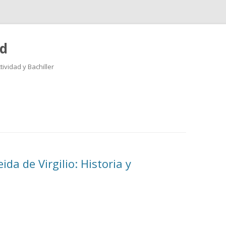
ad
ividad y Bachiller
Saltar
al
contenido
da de Virgilio: Historia y