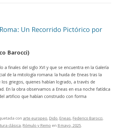
Roma: Un Recorrido Pictórico por
co Barocci)
 a finales del siglo XVI y que se encuentra en la Galería
l de la mitología romana: la huida de Eneas tras la
 los griegos, quienes habían logrado, a través de
dad. En la obra observamos a Eneas en esa noche fatídica
el artificio que habían construido con forma
iquetada con
arte europeo
,
Dido
,
Eneas
,
Federico Barocci
,
tura clásica
,
Rómulo y Remo
en
8 mayo, 2025
.