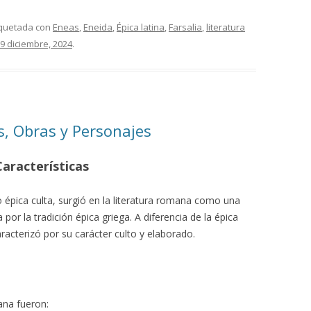
iquetada con
Eneas
,
Eneida
,
Épica latina
,
Farsalia
,
literatura
9 diciembre, 2024
.
s, Obras y Personajes
Características
 épica culta, surgió en la literatura romana como una
 por la tradición épica griega. A diferencia de la épica
caracterizó por su carácter culto y elaborado.
ana fueron: