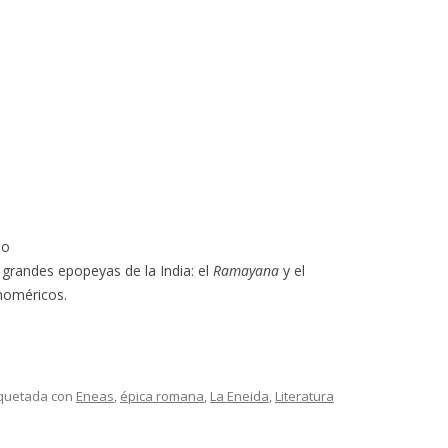
s
no
 grandes epopeyas de la India: el
Ramayana
y el
homéricos.
iquetada con
Eneas
,
épica romana
,
La Eneida
,
Literatura