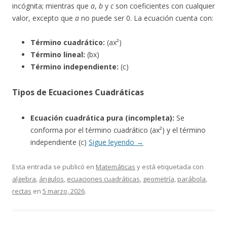
incógnita; mientras que
a
,
b
y
c
son coeficientes con cualquier
valor, excepto que
a
no puede ser 0. La ecuación cuenta con:
Término cuadrático:
(ax²)
Término lineal:
(bx)
Término independiente:
(c)
Tipos de Ecuaciones Cuadráticas
Ecuación cuadrática pura (incompleta):
Se
conforma por el término cuadrático (ax²) y el término
independiente (c)
Sigue leyendo
→
Esta entrada se publicó en
Matemáticas
y está etiquetada con
algebra
,
ángulos
,
ecuaciones cuadráticas
,
geometría
,
parábola
,
rectas
en
5 marzo, 2026
.