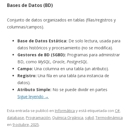
Bases de Datos (BD)
Conjunto de datos organizados en tablas (filas/registros y
columnas/campos).
Base de Datos Estática:
De solo lectura, usada para
datos históricos y procesamiento (no se modifica).
Gestores de BD (SGBD):
Programas para administrar
BD, como
MySQL
,
Oracle
,
PostgreSQL
.
Campo:
Una columna en una tabla (un atributo).
Registro:
Una fila en una tabla (una instancia de
datos).
Atributo Simple:
No se puede dividir en partes
Sigue leyendo
→
Esta entrada se publicó en
Informática
y está etiquetada con
C#
,
database
,
Programación
,
Química Orgánica
,
sgbd
,
Termodinámica
en
9 octubre, 2025
.