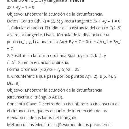
8. Centro en C(2, 5) y tangente a la
recta
3x + 4y – 1 = 0
​Objetivo: Encontrar la ecuación de la circunferencia.
​Datos: Centro C(h, k) = (2, 5) y recta tangente 3x + 4y – 1 = 0.
1. Calcular el radio r El radio r es la distancia del centro C(2, 5)
a la recta tangente. Usa la fórmula de la distancia de un
punto (x_1, y_1) a una recta Ax + By + C = 0: d = / Ax_1 + By_1
+ C
2. Sustituir en la forma ordinaria Sustituye h=2, k=5, y
r²=5²=25 en la ecuación ordinaria.
Forma Ordinaria: (x-2)^2 + (y-5)^2 = 25
9. Circunferencia que pasa por los puntos A(1, 2), B(5, 4), y
D(3, 8)
​Objetivo: Encontrar la ecuación de la circunferencia
(circunscrita al triángulo ABD).
​Concepto Clave: El centro de la circunferencia circunscrita es
el circuncentro, que es el punto de intersección de las
mediatrices de los lados del triángulo.
Método de las Mediatrices (Resumen de los pasos en el