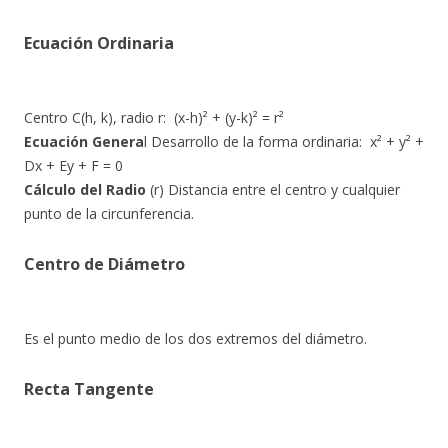
Ecuación Ordinaria
Centro C(h, k), radio r: ​(x-h)² + (y-k)² = r²
Ecuación Genera
l Desarrollo de la forma ordinaria: ​x² + y² +
Dx + Ey + F = 0
Cálculo del Radio
(r) Distancia entre el centro y cualquier
punto de la circunferencia.
Centro de Diámetro
Es el punto medio de los dos extremos del diámetro.
Recta Tangente