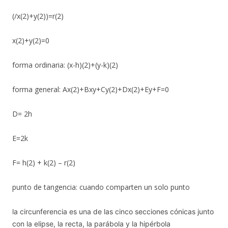
(/x(2)+y(2))=r(2)
x(2)+y(2)=0
forma ordinaria: (x-h)(2)+(y-k)(2)
forma general: Ax(2)+Bxy+Cy(2)+Dx(2)+Ey+F=0
D= 2h
E=2k
F= h(2) + k(2) – r(2)
punto de tangencia: cuando comparten un solo punto
la circunferencia es una de las cinco secciones cónicas junto
con la elipse, la recta, la parábola y la hipérbola