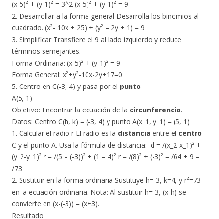
(x-5)² + (y-1)² = 3^2 ​(x-5)² + (y-1)² = 9
2. Desarrollar a la forma general Desarrolla los binomios al
cuadrado. (x²- 10x + 25) + (y² – 2y + 1) = 9
3. Simplificar Transfiere el 9 al lado izquierdo y reduce
términos
semejantes.
Forma Ordinaria: (x-5)² + (y-1)² = 9
Forma General: x²+y²-10x-2y+17=0
5. Centro en C(-3, 4) y pasa por el
punto
A(5, 1)
​Objetivo: Encontrar la ecuación de la
circunferencia
.
​Datos: Centro C(h, k) = (-3, 4) y punto A(x_1, y_1) = (5, 1)
1. Calcular el radio r El radio es la
distancia
entre el
centro
C y el punto A. Usa la fórmula de distancia: ​d = /(x_2-x_1)² +
(y_2-y_1)² r = /(5 – (-3))² + (1 – 4)² r = /(8)² + (-3)² = /64 + 9 =
/73
2. Sustituir en la forma ordinaria Sustituye h=-3, k=4, y r²=73
en la ecuación ordinaria. Nota: Al sustituir h=-3, (x-h) se
convierte en (x-(-3)) = (x+3).
Resultado: