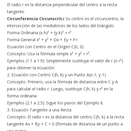
El radio r es la distancia perpendicular del centro a la recta
tangente.
Circunferencia Circunscrit
a Su centro es el circuncentro, la
intersección de las mediatrices de los lados del triángulo.
Forma Ordinaria (x-h)² + (y-k)² = r²
Forma General x² + y² + Dx + Ey + F=
Ecuación con Centro en el Origen C(0, 0)
​Concepto: Usa la fórmula simple x² + y² = r².
​Ejemplos (1.1 a 1.9): Simplemente sustituye el valor de r (o r²)
para obtener la ecuación.
​2. Ecuación con Centro C(h, k) y un Punto A(x-1, y-1)
​Concepto: Primero, usa la fórmula de distancia entre C y A
para calcular el radio r. Luego, sustituye C(h, k) y r² en la
forma ordinaria.
​Ejemplos (2.1 a 2.5): Sigue los pasos del Ejemplo 6.
​3. Ecuación Tangente a una Recta
​Concepto: El radio r es la distancia del centro C(h, k) a la recta
tangente Ax + By + C = 0 (fórmula de distancia de un punto a
una recta).