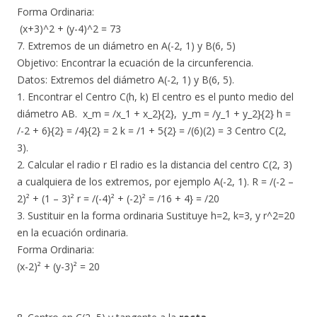
Forma Ordinaria:
(x+3)^2 + (y-4)^2 = 73
7. Extremos de un diámetro en A(-2, 1) y B(6, 5)
​Objetivo: Encontrar la ecuación de la circunferencia.
​Datos: Extremos del diámetro A(-2, 1) y B(6, 5).
1. Encontrar el Centro C(h, k) El centro es el punto medio del
diámetro AB. ​x_m = /x_1 + x_2}{2}, y_m = /y_1 + y_2}{2} h =
/-2 + 6}{2} = /4}{2} = 2 ​k = /1 + 5{2} = /(6)(2) = 3 ​Centro C(2,
3).
2. Calcular el radio r El radio es la distancia del centro C(2, 3)
a cualquiera de los extremos, por ejemplo A(-2, 1). R = /(-2 –
2)² + (1 – 3)² ​r = /(-4)² + (-2)² = /16 + 4} = /20
3. Sustituir en la forma ordinaria Sustituye h=2, k=3, y r^2=20
en la ecuación ordinaria.
Forma Ordinaria:
(x-2)² + (y-3)² = 20