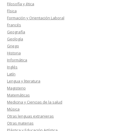
Filosofía y ética
Física
Formación y Orientación Laboral
Francés
Geografía
Geología
Griego
Historia
Informática
Inglés
Latín
Lengua y literatura
Magisterio
Matemáticas
Medicina y Ciencias de la salud
Música
Otras lenguas extranjeras
Otras materias
Plástica y Educación Artística