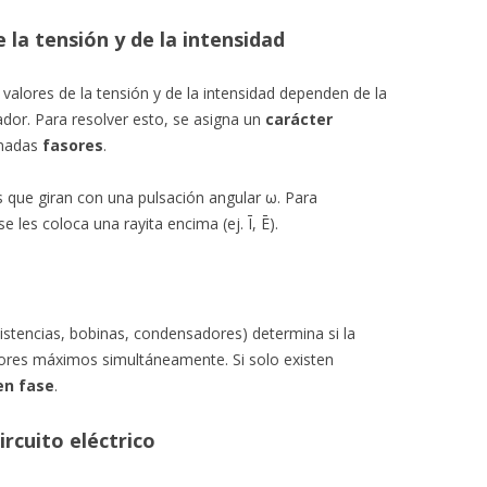
 la tensión y de la intensidad
os valores de la tensión y de la intensidad dependen de la
ador. Para resolver esto, se asigna un
carácter
inadas
fasores
.
 que giran con una pulsación angular ω. Para
e les coloca una rayita encima (ej. Ī, Ē).
istencias, bobinas, condensadores) determina si la
alores máximos simultáneamente. Si solo existen
en fase
.
ircuito eléctrico