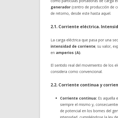
como partículas portadoras de carga el
generador
(centro de producción de co
de retorno, desde este hasta aquel.
2.1. Corriente eléctrica. Intensi
La carga eléctrica que pasa por una se
intensidad de corriente
; su valor, e
en
amperios (A)
.
El sentido real del movimiento de los e
considera como convencional.
2.2. Corriente continua y corrie
Corriente continua:
Es aquella e
siempre el mismo y, consecuenteme
de potencial en los bornes del gen
intensidad, cumpliéndose la ley d