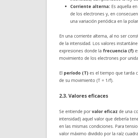
Corriente alterna:
Es aquella en
de los electrones y, en consecuen
una variación periódica en la pol
En una corriente alterna, al no ser cons
de la intensidad. Los valores instantán
expresiones donde la
frecuencia (f)
es
movimiento de los electrones por uni
El
período (T)
es el tiempo que tarda c
de su movimiento (T = 1/f).
2.3. Valores eficaces
Se entiende por
valor eficaz
de una cor
intensidad) aquel valor que debería te
en las mismas condiciones. Para tensione
valor máximo dividido por la raíz cuadr