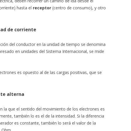
éctrica, deben recorrer un camino de ida desde el
rriente) hasta el
receptor
(centro de consumo), y otro
dad de corriente
cción del conductor en la unidad de tiempo se denomina
xpresado en unidades del Sistema Internacional, se mide
lectrones es opuesto al de las cargas positivas, que se
nte alterna
n la que el sentido del movimiento de los electrones es
nte, también lo es el de la intensidad. Si la diferencia
erador es constante, también lo será el valor de la
e Ohm.