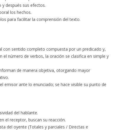
o y después sus efectos.
poral los hechos.
os para facilitar la comprensión del texto.
al con sentido completo compuesta por un predicado y,
n el número de verbos, la oración se clasifica en simple y
Informan de manera objetiva, otorgando mayor
tivo.
d del emisor ante lo enunciado; se hace visible su punto de
sividad del hablante.
en el receptor, buscan su reacción.
ta del oyente (Totales y parciales / Directas e