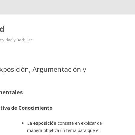
ad
ividad y Bachiller
Saltar
al
contenido
Exposición, Argumentación y
mentales
etiva de Conocimiento
La
exposición
consiste en explicar de
manera objetiva un tema para que el