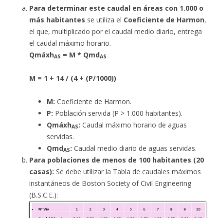
Para determinar este caudal en áreas con 1.000 o
más habitantes
se utiliza el
Coeficiente de Harmon
,
el que, multiplicado por el caudal medio diario, entrega
el caudal máximo horario.
Qmáxh
= M * Qmd
AS
AS
M = 1 + 14 / (4 + (P/1000))
M:
Coeficiente de Harmon.
P:
Población servida (P > 1.000 habitantes).
Qmáxh
:
Caudal máximo horario de aguas
AS
servidas.
Qmd
:
Caudal medio diario de aguas servidas.
AS
Para poblaciones de menos de 100 habitantes (20
casas):
Se debe utilizar la Tabla de caudales máximos
instantáneos de Boston Society of Civil Engineering
(B.S.C.E.):