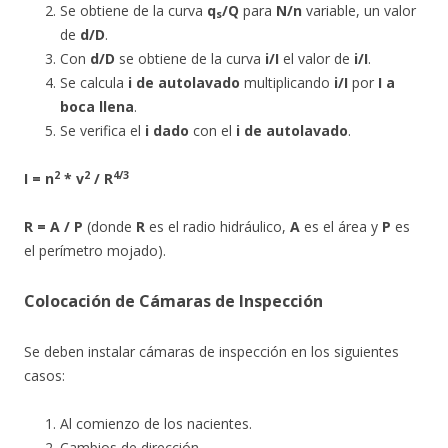
Se obtiene de la curva
q
/Q
para
N/n
variable, un valor
s
de
d/D
.
Con
d/D
se obtiene de la curva
i/I
el valor de
i/I
.
Se calcula
i de autolavado
multiplicando
i/I
por
I a
boca llena
.
Se verifica el
i dado
con el
i de autolavado
.
2
2
4/3
I = n
* v
/ R
R = A / P
(donde
R
es el radio hidráulico,
A
es el área y
P
es
el perímetro mojado).
Colocación de Cámaras de Inspección
Se deben instalar cámaras de inspección en los siguientes
casos:
Al comienzo de los nacientes.
Cambios de dirección.