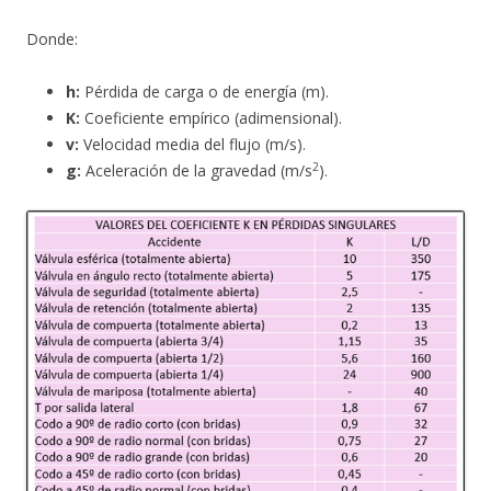
Donde:
h:
Pérdida de carga o de energía (m).
K:
Coeficiente empírico (adimensional).
v:
Velocidad media del flujo (m/s).
2
g:
Aceleración de la gravedad (m/s
).