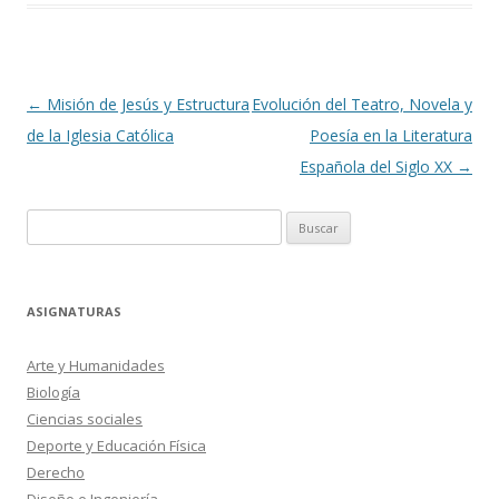
Navegación
←
Misión de Jesús y Estructura
Evolución del Teatro, Novela y
de
de la Iglesia Católica
Poesía en la Literatura
entradas
Española del Siglo XX
→
Buscar:
ASIGNATURAS
Arte y Humanidades
Biología
Ciencias sociales
Deporte y Educación Física
Derecho