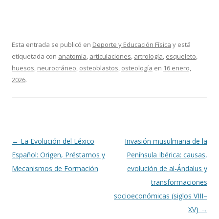
Esta entrada se publicó en
Deporte y Educación Física
y está
etiquetada con
anatomía
,
articulaciones
,
artrología
,
esqueleto
,
huesos
,
neurocráneo
,
osteoblastos
,
osteología
en
16 enero,
2026
.
Navegación
←
La Evolución del Léxico
Invasión musulmana de la
de
Español: Origen, Préstamos y
Península Ibérica: causas,
entradas
Mecanismos de Formación
evolución de al-Ándalus y
transformaciones
socioeconómicas (siglos VIII–
XV)
→